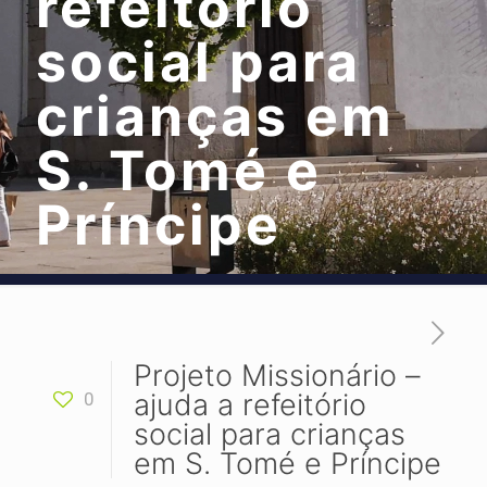
refeitório
social para
crianças em
S. Tomé e
Príncipe
Projeto Missionário –
ajuda a refeitório
0
social para crianças
em S. Tomé e Príncipe